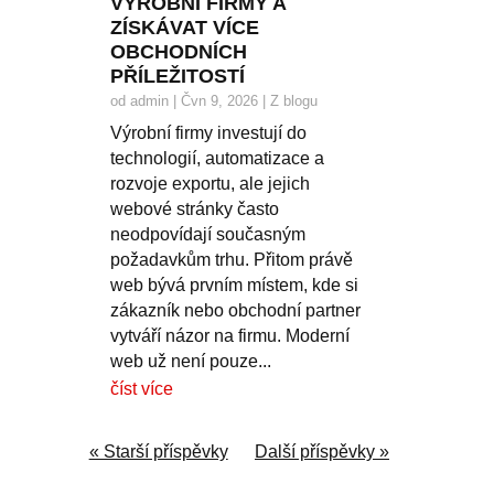
VÝROBNÍ FIRMY A
ZÍSKÁVAT VÍCE
OBCHODNÍCH
PŘÍLEŽITOSTÍ
od
admin
|
Čvn 9, 2026
|
Z blogu
Výrobní firmy investují do
technologií, automatizace a
rozvoje exportu, ale jejich
webové stránky často
neodpovídají současným
požadavkům trhu. Přitom právě
web bývá prvním místem, kde si
zákazník nebo obchodní partner
vytváří názor na firmu. Moderní
web už není pouze...
číst více
« Starší příspěvky
Další příspěvky »