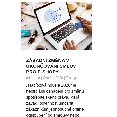
ZÁSADNÍ ZMĚNA V
UKONČOVÁNÍ SMLUV
PRO E-SHOPY
od
admin
|
Čvn 24, 2026
|
Z blogu
„Tlačítková novela 2026“ je
neoficiální označení pro změnu
spotřebitelského práva, která
zavádí povinnost umožnit
zákazníkům jednoduché online
odstoupení od smlouvy nebo