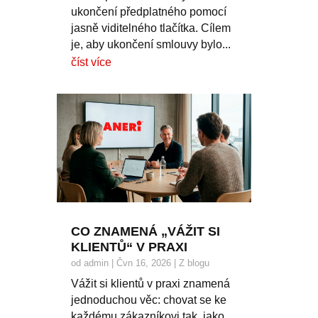
ukončení předplatného pomocí
jasně viditelného tlačítka. Cílem
je, aby ukončení smlouvy bylo...
číst více
CO ZNAMENÁ „VÁŽIT SI
KLIENTŮ“ V PRAXI
od
admin
|
Čvn 16, 2026
|
Z blogu
Vážit si klientů v praxi znamená
jednoduchou věc: chovat se ke
každému zákazníkovi tak, jako