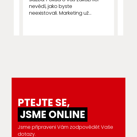
nevědí, jako byste
všímá 
neexistovali. Marketing už...
PTEJTE SE,
JSME ONLINE
Jsme připraveni Vám zodpovědět Vaše
dotazy.