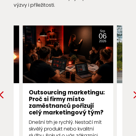
výzvy i příležitosti.
Srp
Srp
31
06
2016
2026
ng
Outsourcing marketingu:
Prvn
Proč si firmy místo
Pro
ch
zaměstnanců pořizují
pro
ále
celý marketingový tým?
První
Dnešní trh je rychlý. Nestačí mít
několi
skvělý produkt nebo kvalitní
zákaz
službu. Pokud o vás zákazníci
resta