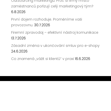
Outsourcing marketingu: Proč si firmy místo
zaměstnanců pořizují celý marketingový tým?
6.8.2026
První dojem rozhoduje. Proměníme vaši
provozovnu.
30.7.2026
Firemní zpravodaj – efektivní nástroj komunikace
13.7.2026
Zásadní změna v ukončování smluv pro e-shopy
24.6.2026
Co znamená „vážit si klientů“ v praxi
16.6.2026