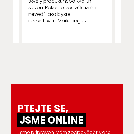
skvělý produkt nebo kvalitní
zákaz
službu. Pokud o vás zákazníci
resta
nevědí, jako byste
všímá 
neexistovali. Marketing už...
PTEJTE SE,
JSME ONLINE
Jsme připraveni Vám zodpovědět Vaše