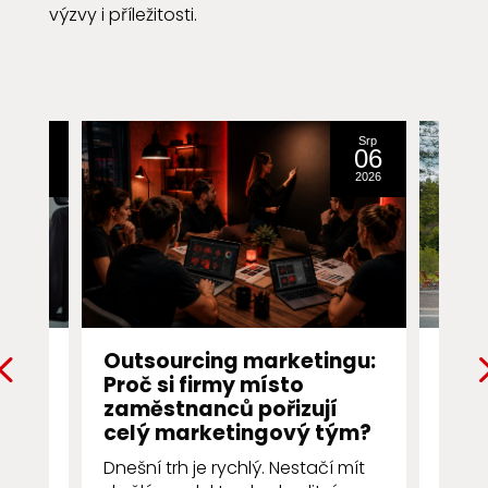
výzvy i příležitosti.
Zář
Srp
22
06
2016
2026
nec
Outsourcing marketingu:
Prvn
Proč si firmy místo
Pro
vně
zaměstnanců pořizují
pro
erý
celý marketingový tým?
uje
První
věji.
Dnešní trh je rychlý. Nestačí mít
několi