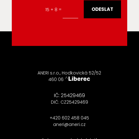
Alternative:
ODESLAT
=
15 + 8
ANERI s.r.o., Hodkovická 52/52
460 06
IČ: 25429469
DIČ: CZ25429469
+420 602 458 045
aneri@aneri.cz