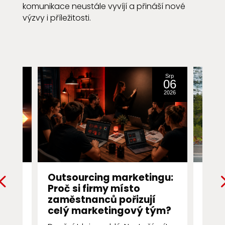
komunikace neustále vyvíjí a přináší nové
výzvy i příležitosti.
Srp
Srp
31
06
2016
2026
ng
Outsourcing marketingu:
Prvn
Proč si firmy místo
Pro
ch
zaměstnanců pořizují
pro
ále
celý marketingový tým?
První