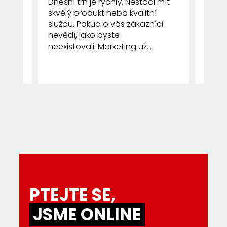
Dnešní trh je rychlý. Nestačí mít
několi
skvělý produkt nebo kvalitní
zákaz
službu. Pokud o vás zákazníci
resta
nevědí, jako byste
všímá 
neexistovali. Marketing už...
PTEJTE SE,
JSME ONLINE