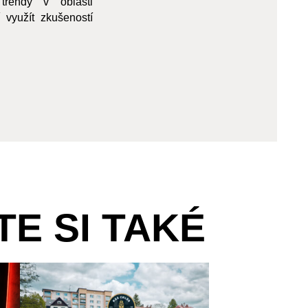
trendy v oblasti
 využít zkušeností
E SI TAKÉ