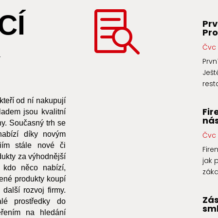
CÍ

Prv
Pr
Čvc 
Y
Prvn
Ješt
rest
teří od ní nakupují
Fir
ladem jsou kvalitní
nás
ny. Současný trh se
 nabízí díky novým
Čvc 
ím stále nové či
Fir
ukty za výhodnější
jak 
ý kdo něco nabízí,
zákaz
zené produkty koupí
další rozvoj firmy.
Zá
lé prostředky do
sml
řením na hledání