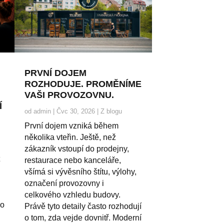
PRVNÍ DOJEM
ROZHODUJE. PROMĚNÍME
VAŠI PROVOZOVNU.
Í
od
admin
|
Čvc 30, 2026
|
Z blogu
První dojem vzniká během
několika vteřin. Ještě, než
zákazník vstoupí do prodejny,
t
restaurace nebo kanceláře,
všímá si vývěsního štítu, výlohy,
označení provozovny i
celkového vzhledu budovy.
no
Právě tyto detaily často rozhodují
o tom, zda vejde dovnitř. Moderní