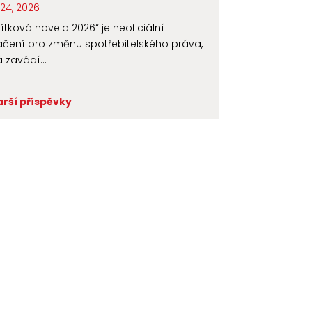
24, 2026
čítková novela 2026“ je neoficiální
čení pro změnu spotřebitelského práva,
á zavádí...
arší příspěvky