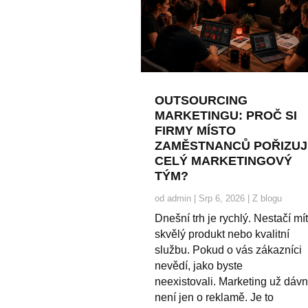
OUTSOURCING
MARKETINGU: PROČ SI
FIRMY MÍSTO
ZAMĚSTNANCŮ POŘIZUJ
CELÝ MARKETINGOVÝ
TÝM?
od
admin
|
Srp 6, 2026
|
Z blogu
Dnešní trh je rychlý. Nestačí mí
skvělý produkt nebo kvalitní
službu. Pokud o vás zákazníci
nevědí, jako byste
neexistovali. Marketing už dáv
není jen o reklamě. Je to