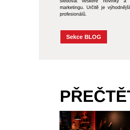
sledovat veškeré novinky a 
marketingu. Určitě je výhodnější
profesionálů.
Sekce BLOG
PŘEČTĚT