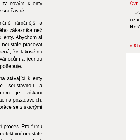
Čvn 
 za novými klienty
e současné.
„Tla
ozna
ančně náročnější a
kter
vého zákazníka než
klienty. Abychom si
i neustále pracovat
« St
mená, že takovému
k vánocům a jednou
potřebuje.
 stávající klienty
je soustavnou a
ladem je získání
bách a požadavcích,
 práce se získanými
cí proces. Pro firmu
neefektivní neustále