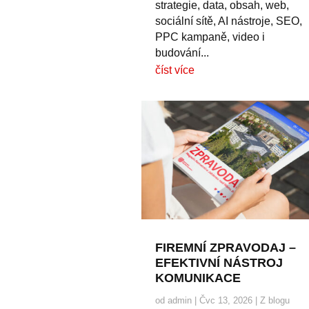
strategie, data, obsah, web,
sociální sítě, AI nástroje, SEO,
PPC kampaně, video i
budování...
číst více
FIREMNÍ ZPRAVODAJ –
EFEKTIVNÍ NÁSTROJ
KOMUNIKACE
od
admin
|
Čvc 13, 2026
|
Z blogu