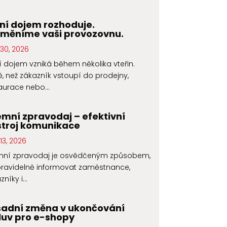
ní dojem rozhoduje.
oměníme vaši provozovnu.
30, 2026
í dojem vzniká během několika vteřin.
ě, než zákazník vstoupí do prodejny,
aurace nebo...
emní zpravodaj – efektivní
troj komunikace
13, 2026
emní zpravodaj je osvědčeným způsobem,
pravidelně informovat zaměstnance,
níky i...
sadní změna v ukončování
uv pro e-shopy