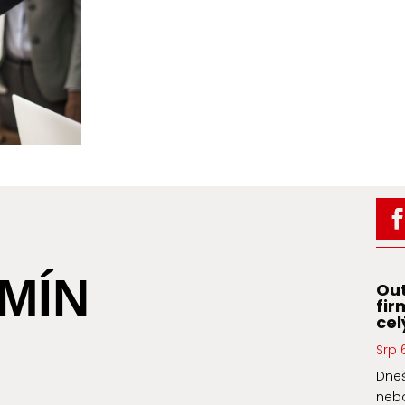
MÍN
Out
fir
cel
Srp 
Dneš
nebo