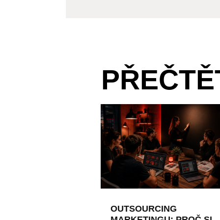
PŘEČTĚT
OUTSOURCING
MARKETINGU: PROČ SI