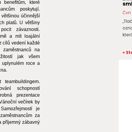
m benefitům, které
sml
ancům poskytují.
Čvn 
 většinou účinnější
„Tla
h platů. U většiny
ozna
ocit závaznosti.
kter
mě a mít loajální
 cílů vedení každé
ch zaměstnanců na
« St
žitostí jak všem
 uplynulém roce a
cna.
 teambuildingem.
vání schopností
robná prezentace
Vánoční večírek by
 Samozřejmostí je
y zaměstnancům za
o a příjemný zábavný