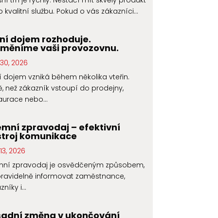
ní trh je rychlý. Nestačí mít skvělý produkt
 kvalitní službu. Pokud o vás zákazníci...
ní dojem rozhoduje.
oměníme vaši provozovnu.
30, 2026
í dojem vzniká během několika vteřin.
ě, než zákazník vstoupí do prodejny,
aurace nebo...
emní zpravodaj – efektivní
troj komunikace
13, 2026
emní zpravodaj je osvědčeným způsobem,
pravidelně informovat zaměstnance,
níky i...
sadní změna v ukončování