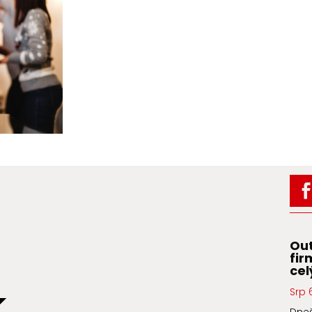
Out
fir
cel
Srp 
K