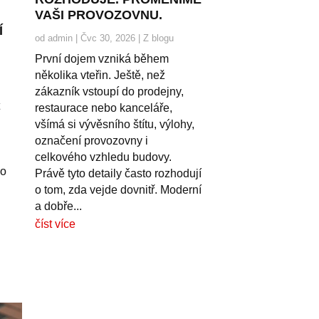
VAŠI PROVOZOVNU.
Í
od
admin
|
Čvc 30, 2026
|
Z blogu
První dojem vzniká během
několika vteřin. Ještě, než
zákazník vstoupí do prodejny,
t
restaurace nebo kanceláře,
všímá si vývěsního štítu, výlohy,
označení provozovny i
celkového vzhledu budovy.
no
Právě tyto detaily často rozhodují
o tom, zda vejde dovnitř. Moderní
a dobře...
číst více