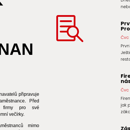
Dneš
nebo

Prv
Pr
Čvc 
NAN
Prvn
Ješt
rest
Fir
nás
Čvc 
navatelů připravuje
Fir
aměstnance. Před
jak 
 firmy pro své
zákaz
mní večírky.
zaměstnanců mimo
Zá