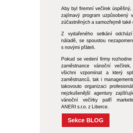
Aby byl firemní večírek úspěšný,
zajímavý program uzpůsobený 
zúčastněných a samozřejmě také 
Z vydařeného setkání odchází
náladě, se spoustou nezapomenu
s novými přáteli.
Pokud se vedení firmy rozhodne
zaměstnance vánoční večírek
všichni vzpomínat a který sp
zaměstnanců, tak i managementu
takovouto organizaci profesioná
nejzkušenější agentury zajišťuj
vánoční večírky patří market
ANERI s.r.o. z Liberce.
Sekce BLOG