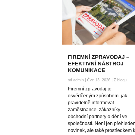
FIREMNÍ ZPRAVODAJ –
EFEKTIVNÍ NÁSTROJ
KOMUNIKACE
od
admin
|
Čvc 13, 2026
|
Z blogu
Firemní zpravodaj je
osvědčeným způsobem, jak
pravidelně informovat
zaměstnance, zákazníky i
obchodní partnery o dění ve
společnosti. Není jen přehlede
novinek, ale také prostředkem 