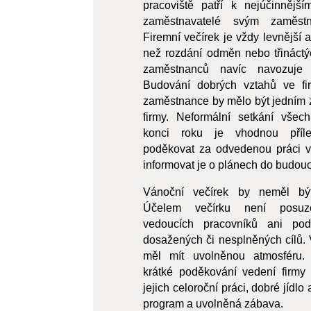
pracoviště patří k nejúčinnější
zaměstnavatelé svým zaměstn
Firemní večírek je vždy levnější a
než rozdání odměn nebo třináctýc
zaměstnanců navíc navozuje p
Budování dobrých vztahů ve fir
zaměstnance by mělo být jedním z
firmy. Neformální setkání vše
konci roku je vhodnou příle
poděkovat za odvedenou práci v
informovat je o plánech do budou
Vánoční večírek by neměl být
Účelem večírku není posuzo
vedoucích pracovníků ani pod
dosažených či nesplněných cílů. 
měl mít uvolněnou atmosféru.
krátké poděkování vedení firm
jejich celoroční práci, dobré jídl
program a uvolněná zábava.