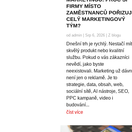
FIRMY MÍSTO
ZAMĚSTNANCŮ POŘIZUJ
CELÝ MARKETINGOVÝ
TÝM?
od
admin
|
Srp 6, 2026
|
Z blogu
Dnešní trh je rychlý. Nestačí mí
skvělý produkt nebo kvalitní
službu. Pokud o vás zákazníci
nevědí, jako byste
neexistovali. Marketing už dáv
není jen o reklamě. Je to
strategie, data, obsah, web,
sociální sítě, AI nástroje, SEO,
PPC kampaně, video i
budování...
číst více