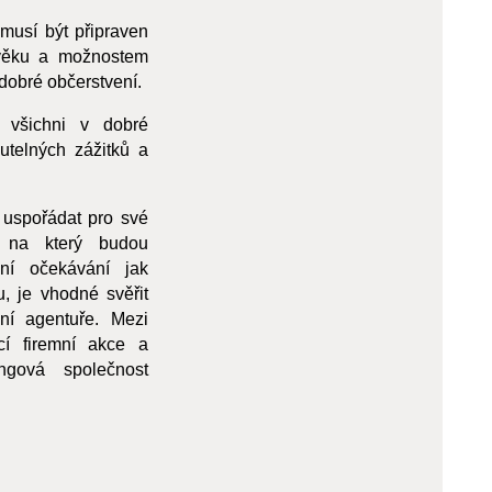
 musí být připraven
věku a možnostem
dobré občerstvení.
 všichni v dobré
telných zážitků a
 uspořádat pro své
, na který budou
lní očekávání jak
, je vhodné svěřit
lní agentuře. Mezi
ící firemní akce a
ingová společnost