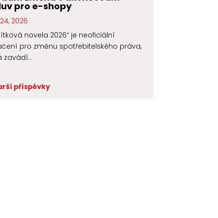
uv pro e-shopy
24, 2026
čítková novela 2026“ je neoficiální
čení pro změnu spotřebitelského práva,
á zavádí...
arší příspěvky