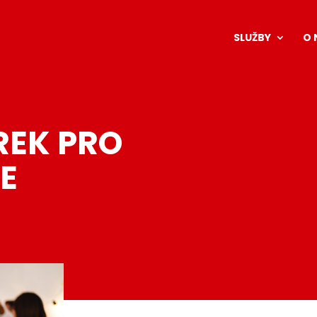
SLUŽBY
O 
REK PRO
E