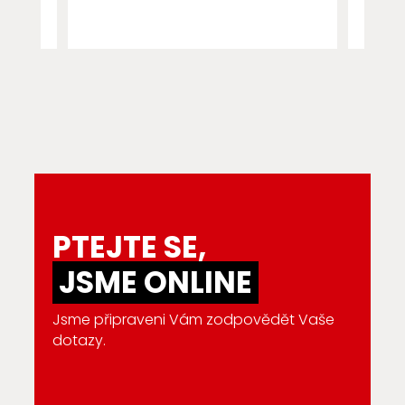
PTEJTE SE,
JSME ONLINE
Jsme připraveni Vám zodpovědět Vaše
dotazy.