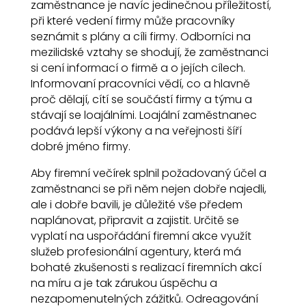
zaměstnance je navíc jedinečnou příležitostí,
při které vedení firmy může pracovníky
seznámit s plány a cíli firmy. Odborníci na
mezilidské vztahy se shodují, že zaměstnanci
si cení informací o firmě a o jejích cílech.
Informovaní pracovníci vědí, co a hlavně
proč dělají, cítí se součástí firmy a týmu a
stávají se loajálními. Loajální zaměstnanec
podává lepší výkony a na veřejnosti šíří
dobré jméno firmy.
Aby firemní večírek splnil požadovaný účel a
zaměstnanci se při něm nejen dobře najedli,
ale i dobře bavili, je důležité vše předem
naplánovat, připravit a zajistit. Určitě se
vyplatí na uspořádání firemní akce využít
služeb profesionální agentury, která má
bohaté zkušenosti s realizací firemních akcí
na míru a je tak zárukou úspěchu a
nezapomenutelných zážitků. Odreagování