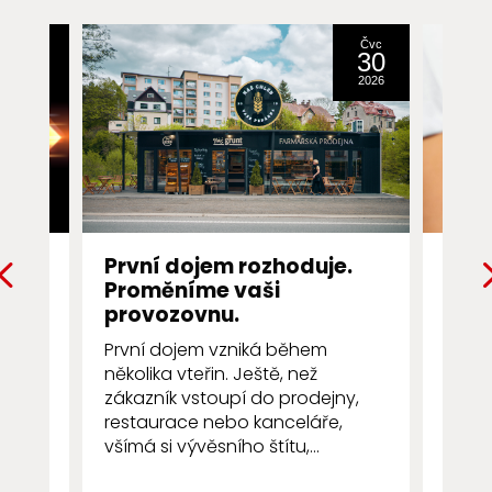
Srp
Čvc
31
30
2016
2026
ng
První dojem rozhoduje.
Fire
Proměníme vaši
efek
ch
provozovnu.
kom
ále
První dojem vzniká během
Firem
několika vteřin. Ještě, než
osvě
zákazník vstoupí do prodejny,
pravi
restaurace nebo kanceláře,
zaměs
všímá si vývěsního štítu,...
obcho
společ