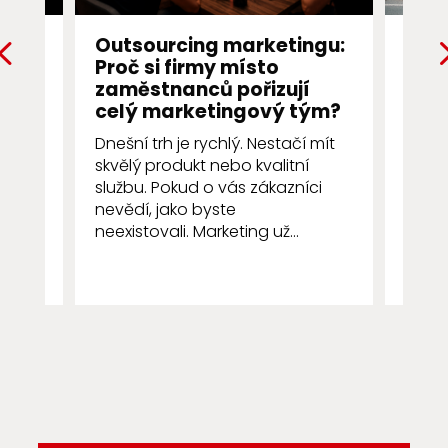
ng
Outsourcing marketingu:
Prvn
Proč si firmy místo
Pro
ch
zaměstnanců pořizují
pro
ále
celý marketingový tým?
První
Dnešní trh je rychlý. Nestačí mít
několi
skvělý produkt nebo kvalitní
zákaz
službu. Pokud o vás zákazníci
resta
nevědí, jako byste
všímá 
neexistovali. Marketing už...