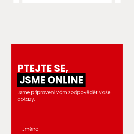
PTEJTE SE,
JSME ONLINE
Jsme připraveni Vám zodpovědět Vaše
dotazy.