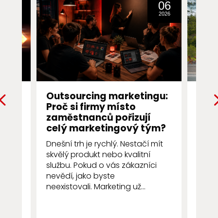
31
06
2016
2026
ng
Outsourcing marketingu:
Prvn
Proč si firmy místo
Pro
ch
zaměstnanců pořizují
pro
ále
celý marketingový tým?
První
Dnešní trh je rychlý. Nestačí mít
několi
skvělý produkt nebo kvalitní
zákaz
službu. Pokud o vás zákazníci
resta
nevědí, jako byste
všímá 
neexistovali. Marketing už...