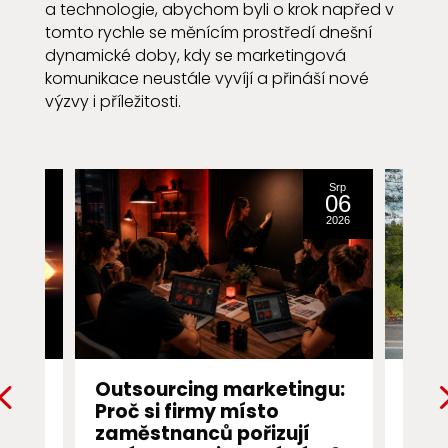
a technologie, abychom byli o krok napřed v
tomto rychle se měnícím prostředí dnešní
dynamické doby, kdy se marketingová
komunikace neustále vyvíjí a přináší nové
výzvy i příležitosti.
Srp
Srp
31
06
2016
2026
ng
Outsourcing marketingu:
Prvn
Proč si firmy místo
Pro
ch
zaměstnanců pořizují
pro
ále