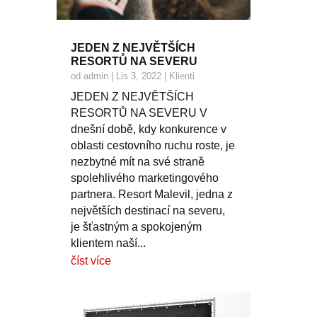
JEDEN Z NEJVĚTŠÍCH
RESORTŮ NA SEVERU
od
admin
|
Lis 3, 2022
|
Klienti
JEDEN Z NEJVĚTŠÍCH
RESORTŮ NA SEVERU V
dnešní době, kdy konkurence v
oblasti cestovního ruchu roste, je
nezbytné mít na své straně
spolehlivého marketingového
partnera. Resort Malevil, jedna z
největších destinací na severu,
je šťastným a spokojeným
klientem naší...
číst více