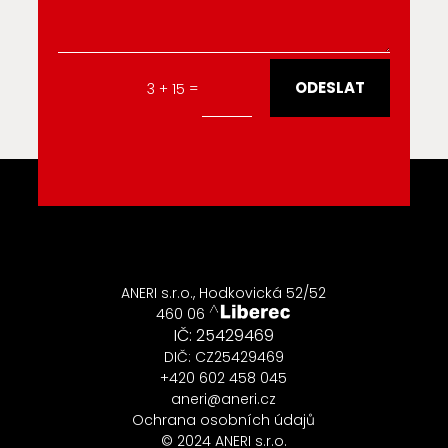
Alternative:
ODESLAT
=
3 + 15
ANERI s.r.o., Hodkovická 52/52
460 06
IČ: 25429469
DIČ: CZ25429469
+420 602 458 045
aneri@aneri.cz
Ochrana osobních údajů
© 2024 ANERI s.r.o.